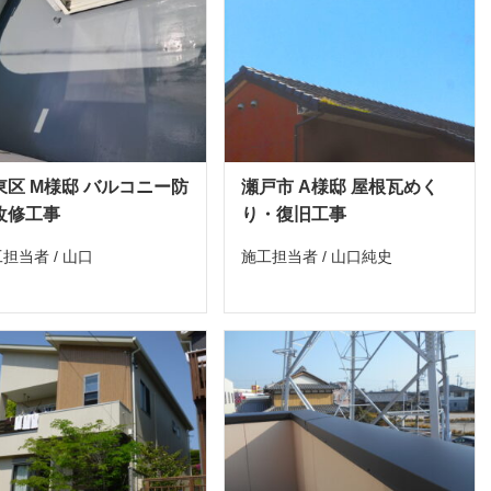
東区 M様邸 バルコニー防
瀬戸市 A様邸 屋根瓦めく
改修工事
り・復旧工事
担当者 / 山口
施工担当者 / 山口純史