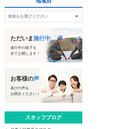
地域別
ただいま
施行中
進行中の様子を
全て公開します！
お客様の
声
喜びの声を
お聞きください！
スタッフブログ