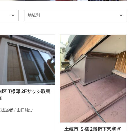
白区 T様邸 2Fサッシ取替
事
担当者 / 山口純史
土岐市 Ｓ様 2階桁下穴塞ぎ