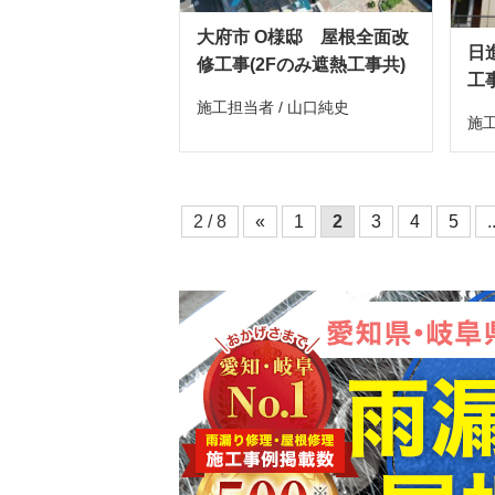
大府市 O様邸 屋根全面改
日
修工事(2Fのみ遮熱工事共)
工
施工担当者 / 山口純史
施工
2 / 8
«
1
2
3
4
5
.