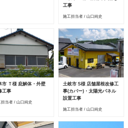
工事
施工担当者 / 山口純史
阜市 Ｔ様 庇解体・外壁
土岐市 S様 店舗屋根改修工
修工事
事(カバー)・太陽光パネル
設置工事
担当者 / 山口純史
施工担当者 / 山口純史