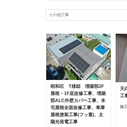
昭和区 T様邸 増築部2F
天
屋根・1F庇改修工事、増築
工
部ALC外壁カバー工事、本
施工
宅屋根全面改修工事、車庫
屋根塗装工事(フッ素)、太
陽光発電工事