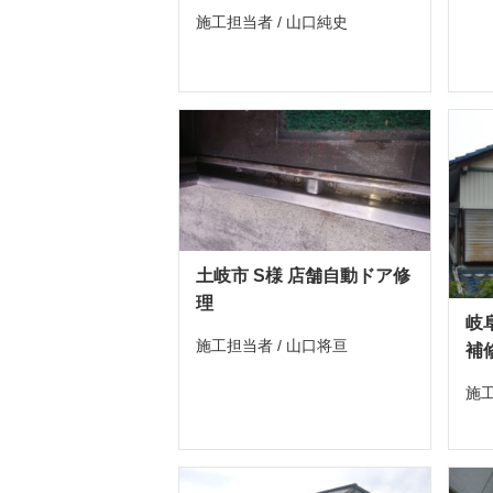
施工担当者 / 山口純史
土岐市 S様 店舗自動ドア修
理
岐
施工担当者 / 山口将亘
補
施工