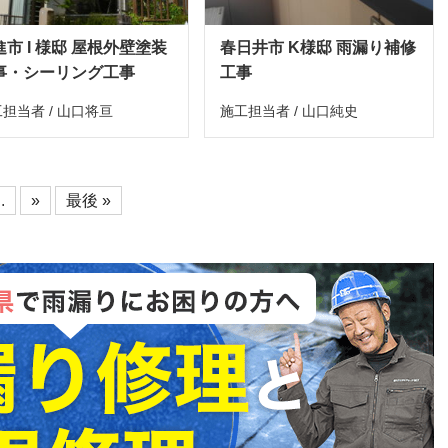
進市 I 様邸 屋根外壁塗装
春日井市 K様邸 雨漏り補修
事・シーリング工事
工事
担当者 / 山口将亘
施工担当者 / 山口純史
..
»
最後 »