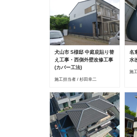
犬山市 S様邸 中庭庇貼り替
名
え工事・西側外壁改修工事
水
(カバー工法)
施工
施工担当者 / 杉田幸二