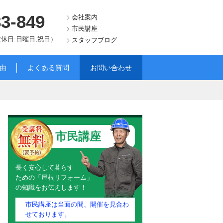
83-849
会社案内
市民講座
（定休日:日曜日,祝日）
スタッフブログ
由
よくある質問
お問い合わせ
市民講座
長く安心して暮らす
ための「屋根リフォーム」
の知識をお伝えします！
市民講座は当面の間、開催を見合わ
せております。