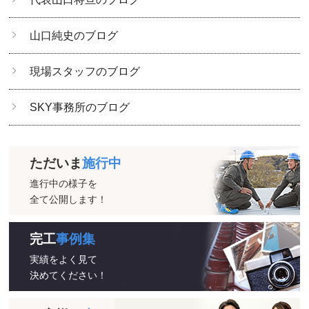
山口純史のブログ
現場スタッフのブログ
SKY事務所のブログ
ただいま
施行中
進行中の様子を
全て公開します！
完工
事例集
実績をよく見て
決めてください！