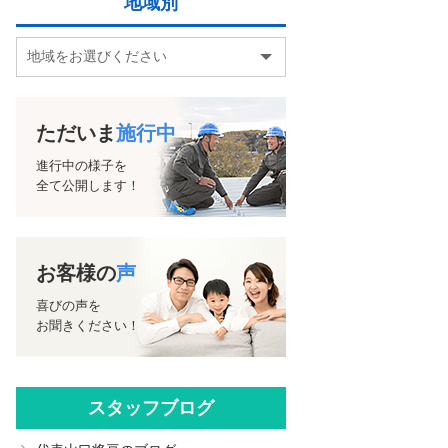
地域別
ただいま
施行中
進行中の様子を
全て公開します！
お客様の
声
喜びの声を
お聞きください！
スタッフブログ