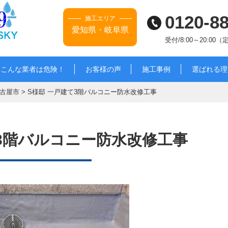
0120-8
施工エリア
愛知県・岐阜県
受付/8:00～20:00
こんな業者は危険！
お客様の声
施工事例
選ばれる理
古屋市
>
S様邸 一戸建て3階バルコニー防水改修工事
て3階バルコニー防水改修工事