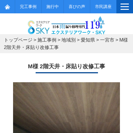
完工事例
施行中
喜びの声
市民講座
トップページ
>
施工事例
>
地域別
>
愛知県
>
一宮市
>
M様
2階天井・床貼り改修工事
M様 2階天井・床貼り改修工事