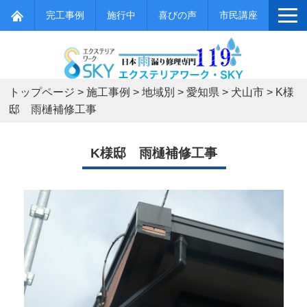
完工事例
施行中
喜びの声
市民講座
トップページ
>
施工事例
>
地域別
>
愛知県
>
犬山市
>
K様
邸 雨樋補修工事
K様邸 雨樋補修工事