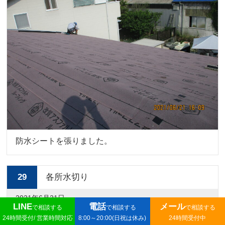
防水シートを張りました。
29
各所水切り
2021年6月21日
LINE
電話
メール
で相談する
で相談する
で相談する
24時間受付/ 営業時間対応
8:00～20:00(日祝は休み)
24時間受付中