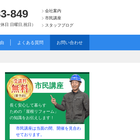
83-849
会社案内
市民講座
（定休日:日曜日,祝日）
スタッフブログ
由
よくある質問
お問い合わせ
市民講座
長く安心して暮らす
ための「屋根リフォーム」
の知識をお伝えします！
市民講座は当面の間、開催を見合わ
せております。