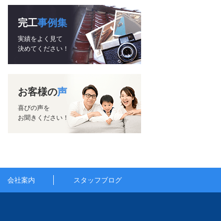
完工
事例集
実績をよく見て
決めてください！
お客様の
声
喜びの声を
お聞きください！
会社案内
スタッフブログ