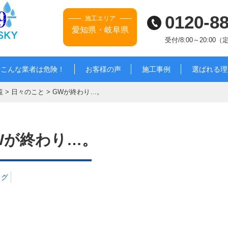
0120-8
施工エリア
愛知県・岐阜県
受付/8:00～20:00
こんな業者は危険！
お客様の声
施工事例
選ばれる理
覧
>
日々のこと
>
GWが終わり…。
Wが終わり…。
ログ