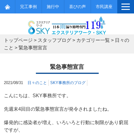
完工事例
施行中
喜びの声
市民講座
トップページ
>
スタッフブログ
>
カテゴリー一覧
>
日々の
こと
>
緊急事態宣言
緊急事態宣言
2021/08/31
日々のこと
SKY事務所のブログ
こんにちは、SKY事務所です。
先週末4回目の緊急事態宣言が発令されましたね。
爆発的に感染者が増え、いろいろと行動に制限があり窮屈
ですが、