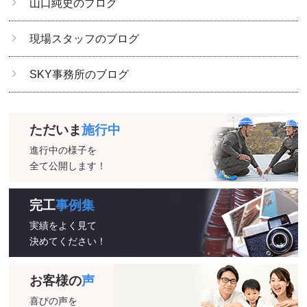
山口純史のブログ
現場スタッフのブログ
SKY事務所のブログ
ただいま
施行中
進行中の様子を
全て公開します！
完工
事例集
実績をよく見て
決めてください！
お客様の
声
喜びの声を