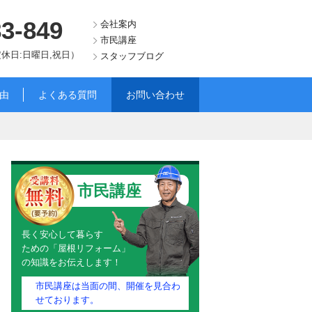
83-849
会社案内
市民講座
（定休日:日曜日,祝日）
スタッフブログ
由
よくある質問
お問い合わせ
市民講座
長く安心して暮らす
ための「屋根リフォーム」
の知識をお伝えします！
市民講座は当面の間、開催を見合わ
せております。