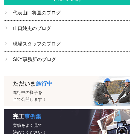
代表山口将亘のブログ
山口純史のブログ
現場スタッフのブログ
SKY事務所のブログ
ただいま
施行中
進行中の様子を
全て公開します！
完工
事例集
実績をよく見て
決めてください！