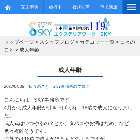
完工事例
施行中
喜びの声
市民講座
トップページ
>
スタッフブログ
>
カテゴリー一覧
>
日々の
こと
>
成人年齢
成人年齢
2022/04/06
日々のこと
SKY事務所のブログ
こんにちは、SKY事務所です。
4月から成人年齢が引き下げられ、18歳で成人になりまし
た。
成人式はいつやるの？とか、タバコやお酒はだめ、など
色々複雑そうです。
海外では18歳で成人がほとんどのようですが、