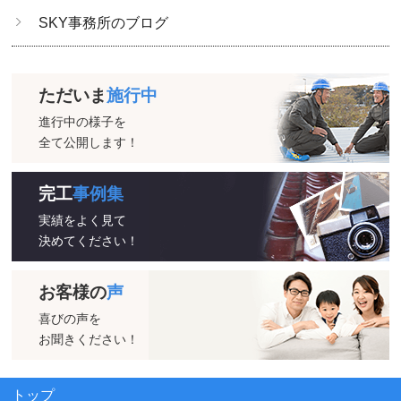
SKY事務所のブログ
ただいま
施行中
進行中の様子を
全て公開します！
完工
事例集
実績をよく見て
決めてください！
お客様の
声
喜びの声を
お聞きください！
トップ