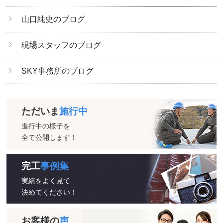
山口純史のブログ
現場スタッフのブログ
SKY事務所のブログ
ただいま
施行中
進行中の様子を
全て公開します！
完工
事例集
実績をよく見て
決めてください！
お客様の
声