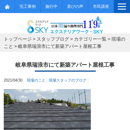
完工事例
施行中
喜びの声
市民講座
トップページ
>
スタッフブログ
>
カテゴリー一覧
>
現場の
こと
>
岐阜県瑞浪市にて新築アパート屋根工事
岐阜県瑞浪市にて新築アパート屋根工事
2021/04/30
現場のこと
現場スタッフのブログ