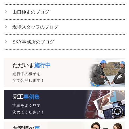
山口純史のブログ
現場スタッフのブログ
SKY事務所のブログ
ただいま
施行中
進行中の様子を
全て公開します！
完工
事例集
実績をよく見て
決めてください！
お客様の
声