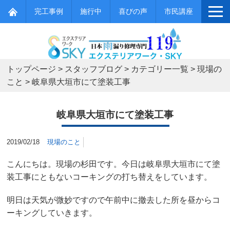
完工事例
施行中
喜びの声
市民講座
トップページ
>
スタッフブログ
>
カテゴリー一覧
>
現場の
こと
>
岐阜県大垣市にて塗装工事
岐阜県大垣市にて塗装工事
2019/02/18
現場のこと
こんにちは。現場の杉田です。今日は岐阜県大垣市にて塗
装工事にともないコーキングの打ち替えをしています。
明日は天気が微妙ですので午前中に撤去した所を昼からコ
ーキングしていきます。