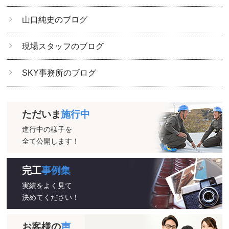
山口純史のブログ
現場スタッフのブログ
SKY事務所のブログ
ただいま
施行中
進行中の様子を
全て公開します！
完工
事例集
実績をよく見て
決めてください！
お客様の
声