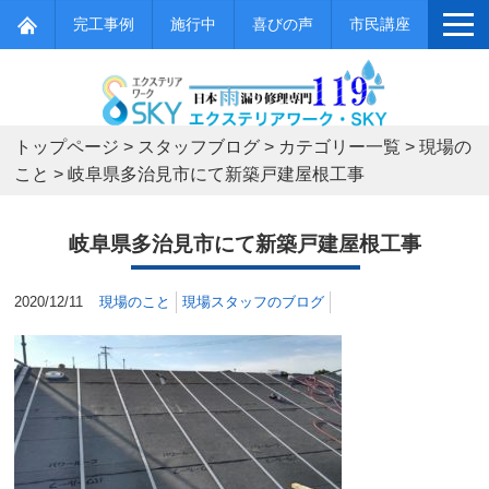
完工事例
施行中
喜びの声
市民講座
トップページ
>
スタッフブログ
>
カテゴリー一覧
>
現場の
こと
>
岐阜県多治見市にて新築戸建屋根工事
岐阜県多治見市にて新築戸建屋根工事
2020/12/11
現場のこと
現場スタッフのブログ