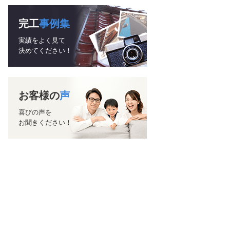
完工
事例集
実績をよく見て
決めてください！
お客様の
声
喜びの声を
お聞きください！