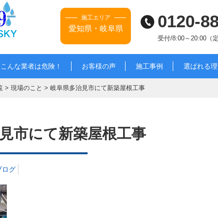
0120-8
施工エリア
愛知県・岐阜県
受付/8:00～20:00
こんな業者は危険！
お客様の声
施工事例
選ばれる理
覧
>
現場のこと
>
岐阜県多治見市にて新築屋根工事
見市にて新築屋根工事
ブログ