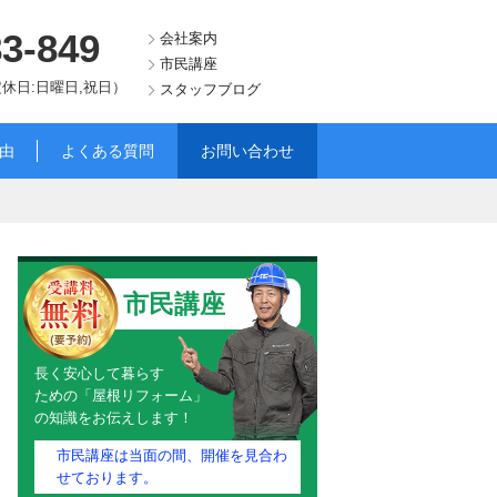
83-849
会社案内
市民講座
（定休日:日曜日,祝日）
スタッフブログ
由
よくある質問
お問い合わせ
市民講座
長く安心して暮らす
ための「屋根リフォーム」
の知識をお伝えします！
市民講座は当面の間、開催を見合わ
せております。