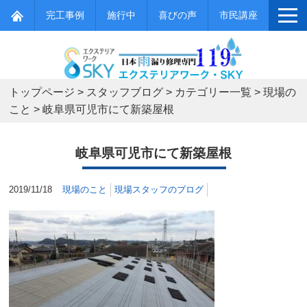
完工事例
施行中
喜びの声
市民講座
トップページ
>
スタッフブログ
>
カテゴリー一覧
>
現場の
こと
>
岐阜県可児市にて新築屋根
岐阜県可児市にて新築屋根
2019/11/18
現場のこと
現場スタッフのブログ