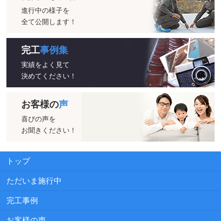
進行中の様子を
全て公開します！
完工
事例集
実績をよく見て
決めてください！
お客様の
声
喜びの声を
お聞きください！
トップ
ただいま施行中
完工事例
お客様の声