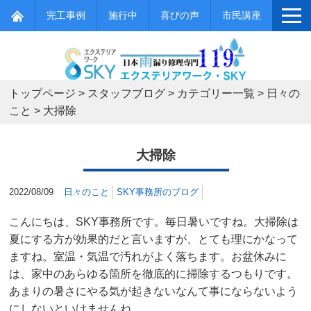
完工事例
施行中
喜びの声
市民講座
トップページ
>
スタッフブログ
>
カテゴリー一覧
>
日々の
こと
>
大掃除
大掃除
2022/08/09
日々のこと
SKY事務所のブログ
こんにちは、SKY事務所です。毎日暑いですね。大掃除は
夏にする方が効果的だと言いますが、とても理にかなって
ますね。室温・気温で汚れがよく落ちます。お盆休みに
は、家中のあらゆる箇所を徹底的に掃除するつもりです。
あまりの暑さにやる気が起きないなんて事にならないよう
にしないといけませんね。