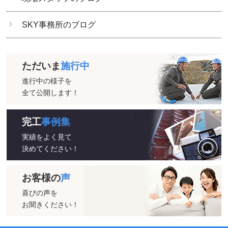
SKY事務所のブログ
ただいま
施行中
進行中の様子を
全て公開します！
完工
事例集
実績をよく見て
決めてください！
お客様の
声
喜びの声を
お聞きください！